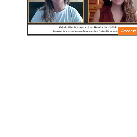
Academ