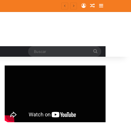
Log In
Random Article
Sidebar
Buscar