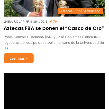
Aztecas Futbol Americano
Blog UDLAP
16 abril, 2013
794
Aztecas FBA se ponen el “Casco de Oro”
Robin González Carmona (WR) y José Cervantes Blanca (RB),
jugadores del equipo de futbol americano de la Universidad de
las…
Leer más »