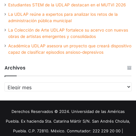
Estudiantes STEM de la UDLAP destacan en el MUTVI 2026
La UDLAP reúne a expertos para analizar los retos de la
administración pública municipal
La Colección de Arte UDLAP fortalece su acervo con nuevas
obras de artistas emergentes y consolidados
Académica UDLAP asesora un proyecto que creará dispositivo
capaz de clasificar episodios ansioso-depresivos
Archivos
Archivos
Derechos Reservados © 2024. Universidad de las Américas
Puebla. Ex hacienda Sta. Catarina Mártir S/N. San Andrés Cholula,
Puebla. C.P. 72810. México. Conmutador: 222 229 20 00 |