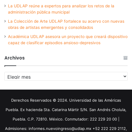
La UDLAP reúne a expertos para analizar los retos de la
administración pública municipal
La Colección de Arte UDLAP fortalece su acervo con nuevas
obras de artistas emergentes y consolidados
Académica UDLAP asesora un proyecto que creará dispositivo
capaz de clasificar episodios ansioso-depresivos
Archivos
Archivos
Derechos Reservados © 2024. Universidad de las Américas
Puebla. Ex hacienda Sta. Catarina Mártir S/N. San Andrés Cholula,
Puebla. C.P. 72810. México. Conmutador: 222 229 20 00 |
Admisiones: informes.nuevoingreso@udlap.mx +52 222 229 2112,