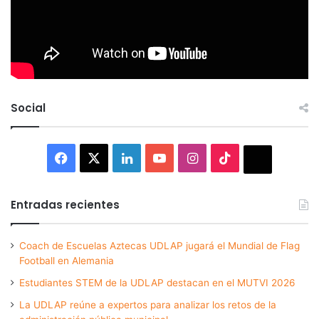
Social
Facebook
X
LinkedIn
YouTube
Instagram
TikTok
Thread
Entradas recientes
Coach de Escuelas Aztecas UDLAP jugará el Mundial de Flag
Football en Alemania
Estudiantes STEM de la UDLAP destacan en el MUTVI 2026
La UDLAP reúne a expertos para analizar los retos de la