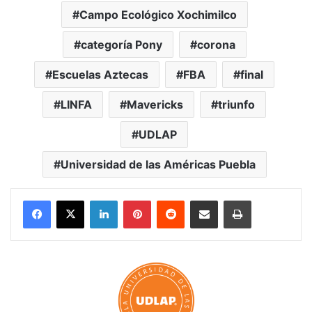
Campo Ecológico Xochimilco
categoría Pony
corona
Escuelas Aztecas
FBA
final
LINFA
Mavericks
triunfo
UDLAP
Universidad de las Américas Puebla
LinkedIn
Pinterest
Reddit
Share via Email
Print