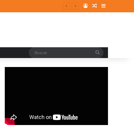
Log In
Random Article
Sidebar
Buscar