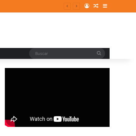
Log In
Random Article
Sidebar
Buscar