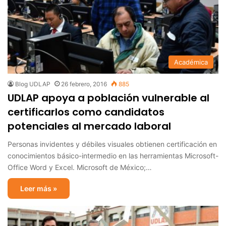
Académica
Blog UDLAP
26 febrero, 2016
885
UDLAP apoya a población vulnerable al
certificarlos como candidatos
potenciales al mercado laboral
Personas invidentes y débiles visuales obtienen certificación en
conocimientos básico-intermedio en las herramientas Microsoft-
Office Word y Excel. Microsoft de México;…
Leer más »