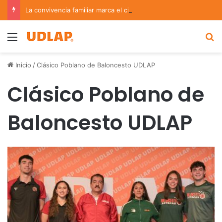
La convivencia familiar marca el cierre del Curso de Verano de Escuelas Aztecas
Menu
B
Inicio
/
Clásico Poblano de Baloncesto UDLAP
Clásico Poblano de
Baloncesto UDLAP