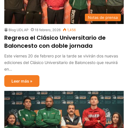
Notas de prensa
Blog UDLAP
18 febrero, 2026
1,456
Regresa el Clásico Universitario de
Baloncesto con doble jornada
Este viernes 20 de febrero por la tarde se vivirán dos nuevas
ediciones del Clásico Universitario de Baloncesto que reunirá
en…
Leer más »