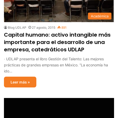
Académica
Blog UDLAP
27 agosto, 2015
891
Capital humano: activo intangible más
importante para el desarrollo de una
empresa, catedráticos UDLAP
· UDLAP presenta el libro Gestión del Talento: Las mejores
prácticas de grandes empresas en México. “La economía ha
ido…
Leer más »