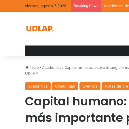
viernes, agosto 7 2026
Breaking News
Académico de 
Inicio
/
Académica
/
Capital humano: activo intangible m
UDLAP
Académica
Comunidad
Eventos
Notas de pre
Capital humano: 
más importante p