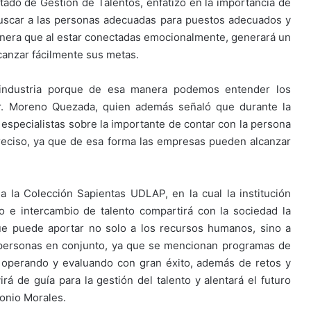
artado de Gestión de Talentos, enfatizó en la importancia de
uscar a las personas adecuadas para puestos adecuados y
anera que al estar conectadas emocionalmente, generará un
canzar fácilmente sus metas.
a industria porque de esa manera podemos entender los
l Dr. Moreno Quezada, quien además señaló que durante la
s especialistas sobre la importante de contar con la persona
eciso, ya que de esa forma las empresas pueden alcanzar
a la Colección Sapientas UDLAP, en la cual la institución
 e intercambio de talento compartirá con la sociedad la
que puede aportar no solo a los recursos humanos, sino a
 personas en conjunto, ya que se mencionan programas de
operando y evaluando con gran éxito, además de retos y
rá de guía para la gestión del talento y alentará el futuro
tonio Morales.