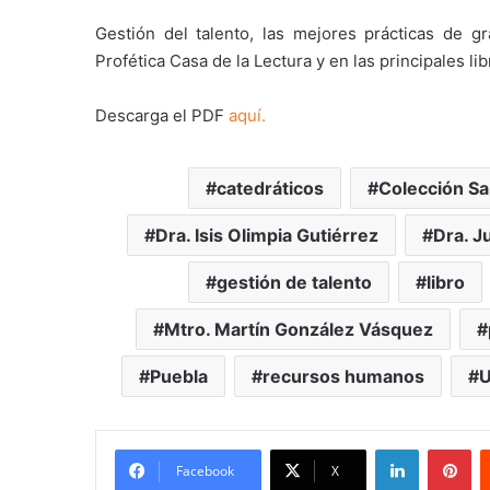
Gestión del talento, las mejores prácticas de 
Profética Casa de la Lectura y en las principales lib
Descarga el PDF
aquí.
catedráticos
Colección Sa
Dra. Isis Olimpia Gutiérrez
Dra. J
gestión de talento
libro
Mtro. Martín González Vásquez
Puebla
recursos humanos
LinkedIn
Pi
Facebook
X