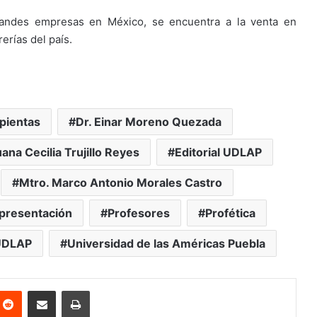
grandes empresas en México, se encuentra a la venta en
rerías del país.
pientas
Dr. Einar Moreno Quezada
uana Cecilia Trujillo Reyes
Editorial UDLAP
Mtro. Marco Antonio Morales Castro
presentación
Profesores
Profética
UDLAP
Universidad de las Américas Puebla
nterest
Reddit
Share via Email
Print