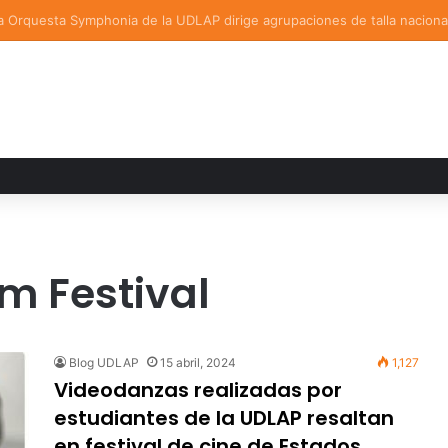
a familiar marca el cierre del Curso de Verano de Escuelas Aztecas
m Festival
Blog UDLAP
15 abril, 2024
1,127
Videodanzas realizadas por
estudiantes de la UDLAP resaltan
en festival de cine de Estados