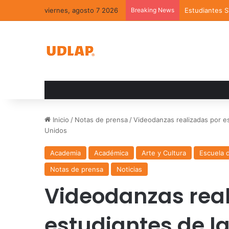
viernes, agosto 7 2026
Breaking News
Estudiantes 
Inicio
/
Notas de prensa
/
Videodanzas realizadas por es
Unidos
Academia
Académica
Arte y Cultura
Escuela 
Notas de prensa
Noticias
Videodanzas real
estudiantes de l