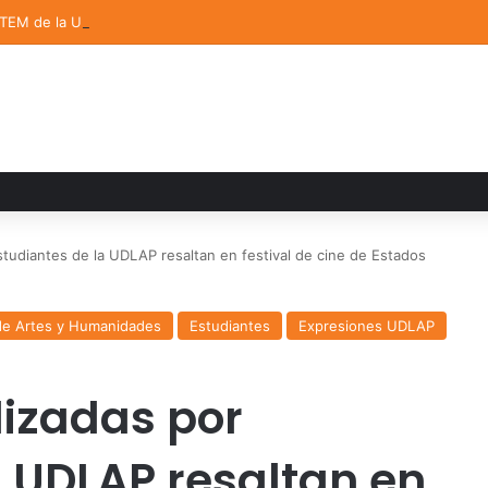
STEM de la UDLAP destacan en el MUTVI 2026
tudiantes de la UDLAP resaltan en festival de cine de Estados
de Artes y Humanidades
Estudiantes
Expresiones UDLAP
izadas por
a UDLAP resaltan en