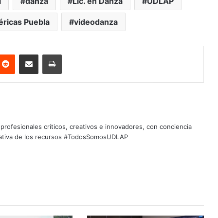
l
danza
Lic. en Danza
UDLAP
éricas Puebla
videodanza
nterest
Reddit
Share via Email
Print
profesionales críticos, creativos e innovadores, con conciencia
quitativa de los recursos #TodosSomosUDLAP