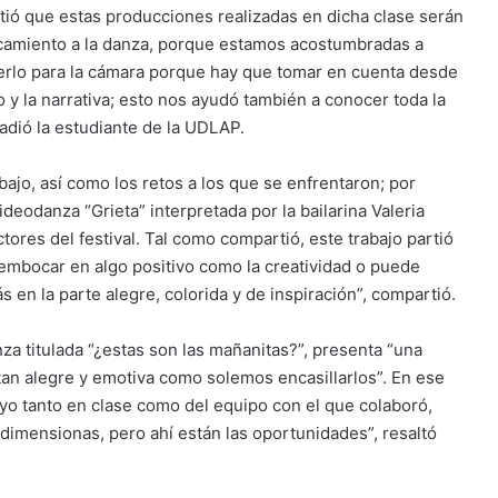
tió que estas producciones realizadas en dicha clase serán
rcamiento a la danza, porque estamos acostumbradas a
cerlo para la cámara porque hay que tomar en cuenta desde
 y la narrativa; esto nos ayudó también a conocer toda la
ñadió la estudiante de la UDLAP.
bajo, así como los retos a los que se enfrentaron; por
ideodanza “Grieta” interpretada por la bailarina Valeria
ctores del festival. Tal como compartió, este trabajo partió
embocar en algo positivo como la creatividad o puede
s en la parte alegre, colorida y de inspiración”, compartió.
za titulada “¿estas son las mañanitas?”, presenta “una
tan alegre y emotiva como solemos encasillarlos”. En ese
oyo tanto en clase como del equipo con el que colaboró,
 dimensionas, pero ahí están las oportunidades”, resaltó