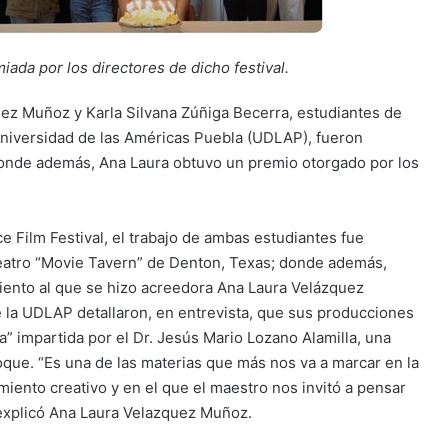
da por los directores de dicho festival.
ez Muñoz y Karla Silvana Zúñiga Becerra, estudiantes de
Universidad de las Américas Puebla (UDLAP), fueron
donde además, Ana Laura obtuvo un premio otorgado por los
ce Film Festival, el trabajo de ambas estudiantes fue
eatro “Movie Tavern” de Denton, Texas; donde además,
iento al que se hizo acreedora Ana Laura Velázquez
e la UDLAP detallaron, en entrevista, que sus producciones
a” impartida por el Dr. Jesús Mario Lozano Alamilla, una
oque. “Es una de las materias que más nos va a marcar en la
iento creativo y en el que el maestro nos invitó a pensar
 explicó Ana Laura Velazquez Muñoz.