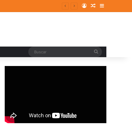
Log In
Random Article
Sidebar
Buscar