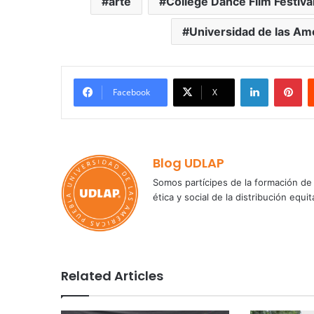
arte
College Dance Film Festiva
Universidad de las Am
LinkedIn
Pi
Facebook
X
Blog UDLAP
Somos partícipes de la formación de 
ética y social de la distribución e
Related Articles