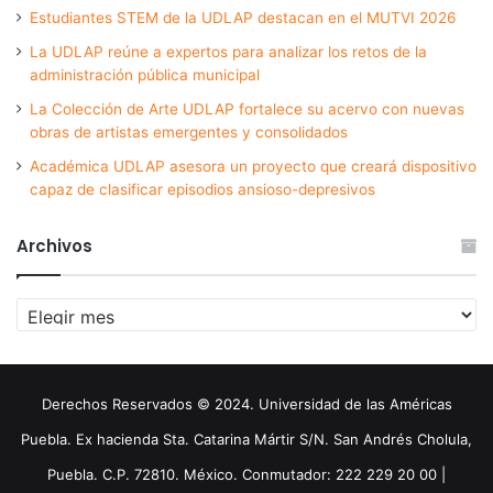
Estudiantes STEM de la UDLAP destacan en el MUTVI 2026
La UDLAP reúne a expertos para analizar los retos de la
administración pública municipal
La Colección de Arte UDLAP fortalece su acervo con nuevas
obras de artistas emergentes y consolidados
Académica UDLAP asesora un proyecto que creará dispositivo
capaz de clasificar episodios ansioso-depresivos
Archivos
Archivos
Derechos Reservados © 2024. Universidad de las Américas
Puebla. Ex hacienda Sta. Catarina Mártir S/N. San Andrés Cholula,
Puebla. C.P. 72810. México. Conmutador: 222 229 20 00 |