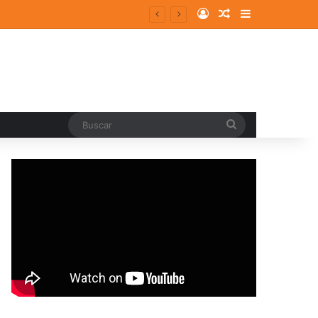
Log In
Random Article
Sidebar
Buscar