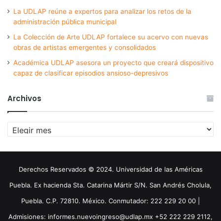
La UDLAP reúne a expertos para analizar los retos de la
administración pública municipal
La Colección de Arte UDLAP fortalece su acervo con nuevas
obras de artistas emergentes y consolidados
Académica UDLAP asesora un proyecto que creará dispositivo
capaz de clasificar episodios ansioso-depresivos
Archivos
Archivos
Derechos Reservados © 2024. Universidad de las Américas
Puebla. Ex hacienda Sta. Catarina Mártir S/N. San Andrés Cholula,
Puebla. C.P. 72810. México. Conmutador: 222 229 20 00 |
Admisiones: informes.nuevoingreso@udlap.mx +52 222 229 2112,