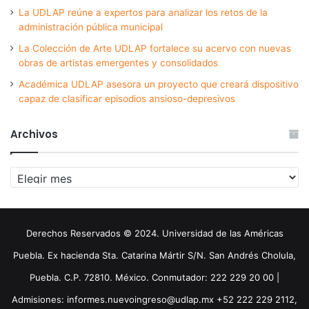
La UDLAP reúne a expertos para analizar los retos de la
administración pública municipal
La Colección de Arte UDLAP fortalece su acervo con nuevas
obras de artistas emergentes y consolidados
Académica UDLAP asesora un proyecto que creará dispositivo
capaz de clasificar episodios ansioso-depresivos
Archivos
Archivos
Derechos Reservados © 2024. Universidad de las Américas
Puebla. Ex hacienda Sta. Catarina Mártir S/N. San Andrés Cholula,
Puebla. C.P. 72810. México. Conmutador: 222 229 20 00 |
Admisiones: informes.nuevoingreso@udlap.mx +52 222 229 2112,