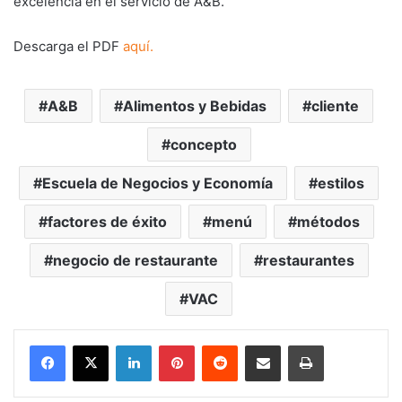
excelencia en el servicio de A&B.
Descarga el PDF
aquí.
A&B
Alimentos y Bebidas
cliente
concepto
Escuela de Negocios y Economía
estilos
factores de éxito
menú
métodos
negocio de restaurante
restaurantes
VAC
LinkedIn
Pinterest
Reddit
Share via Email
Print