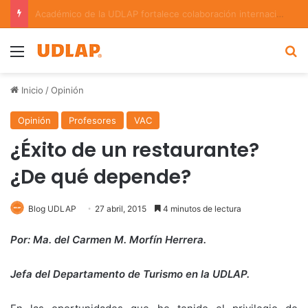
La UDLAP, punto de encuentro para el intercambio científico en bioinformática y redes complejas
Menu
B
Inicio
/
Opinión
Opinión
Profesores
VAC
¿Éxito de un restaurante?
¿De qué depende?
Blog UDLAP
27 abril, 2015
4 minutos de lectura
Por: Ma. del Carmen M. Morfín Herrera.
Jefa del Departamento de Turismo en la UDLAP.