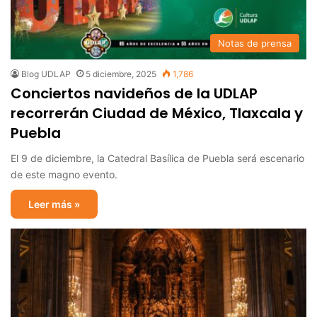
Notas de prensa
Blog UDLAP
5 diciembre, 2025
1,786
Conciertos navideños de la UDLAP
recorrerán Ciudad de México, Tlaxcala y
Puebla
El 9 de diciembre, la Catedral Basílica de Puebla será escenario
de este magno evento.
Leer más »