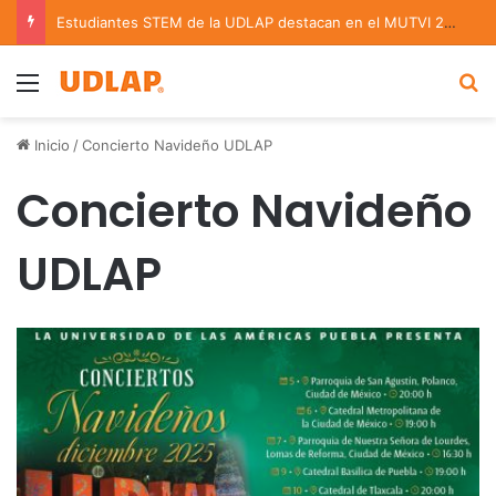
Estudiantes STEM de la UDLAP destacan en el MUTVI 2026
Menu
B
Inicio
/
Concierto Navideño UDLAP
Concierto Navideño
UDLAP