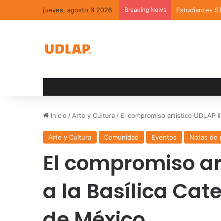
jueves, agosto 6 2026
Breaking News
Estudiantes S
Inicio
/
Arte y Cultura
/
El compromiso artístico UDLAP ll
Arte y Cultura
Comunidad
Eventos
Notas de 
El compromiso ar
a la Basílica Cat
de México