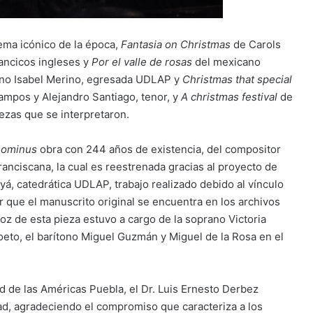
ma icónico de la época,
Fantasia on Christmas
de Carols
lancicos ingleses y
Por el valle de rosas
del mexicano
rano Isabel Merino, egresada UDLAP y
Christmas that special
ampos y Alejandro Santiago, tenor, y
A christmas festival
de
ezas que se interpretaron.
 Dominus
obra con 244 años de existencia, del compositor
ranciscana, la cual es reestrenada gracias al proyecto de
ayá, catedrática UDLAP, trabajo realizado debido al vínculo
r que el manuscrito original se encuentra en los archivos
voz de esta pieza estuvo a cargo de la soprano Victoria
 Coeto, el barítono Miguel Guzmán y Miguel de la Rosa en el
ad de las Américas Puebla, el Dr. Luis Ernesto Derbez
ad, agradeciendo el compromiso que caracteriza a los