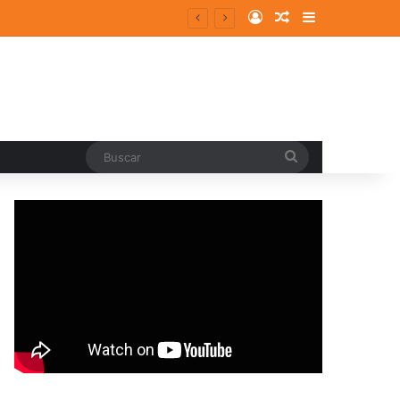
Log In
Random Article
Sidebar
Buscar