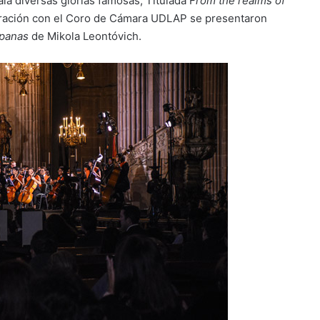
ala diversas glorias famosas, Titulada F
rom the realms of
boración con el Coro de Cámara UDLAP se presentaron
mpanas
de Mikola Leontóvich.