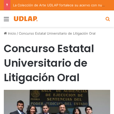
La Colección de Arte UDLAP fortalece su acervo con nuevas obras de artistas emergentes y consolidados
Menu
B
Inicio
/
Concurso Estatal Universitario de Litigación Oral
Concurso Estatal
Universitario de
Litigación Oral