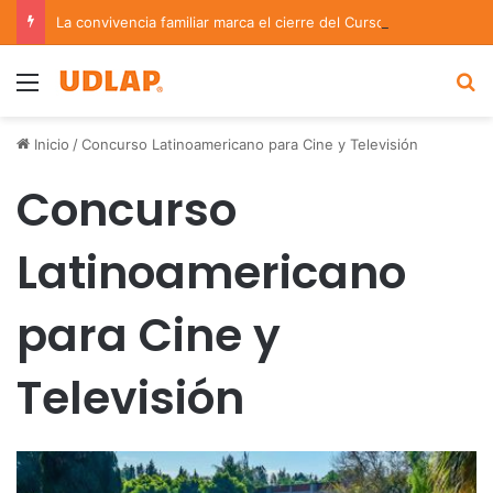
La convivencia familiar marca el cierre del Curso de Verano de Escuelas Aztecas
Menu
B
Inicio
/
Concurso Latinoamericano para Cine y Televisión
Concurso
Latinoamericano
para Cine y
Televisión