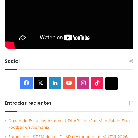
Social
Facebook
X
LinkedIn
YouTube
Instagram
TikTok
Thread
Entradas recientes
Coach de Escuelas Aztecas UDLAP jugará el Mundial de Flag
Football en Alemania
Estudiantes STEM de la UDLAP destacan en el MUTVI 2026