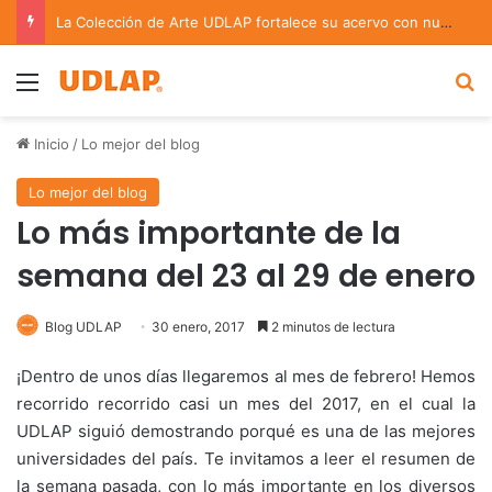
La Colección de Arte UDLAP fortalece su acervo con nuevas obras de artistas emergentes y consolidados
Menu
B
Inicio
/
Lo mejor del blog
Lo mejor del blog
Lo más importante de la
semana del 23 al 29 de enero
Blog UDLAP
30 enero, 2017
2 minutos de lectura
¡Dentro de unos días llegaremos al mes de febrero! Hemos
recorrido recorrido casi un mes del 2017, en el cual la
UDLAP siguió demostrando porqué es una de las mejores
universidades del país. Te invitamos a leer el resumen de
la semana pasada, con lo más importante en los diversos