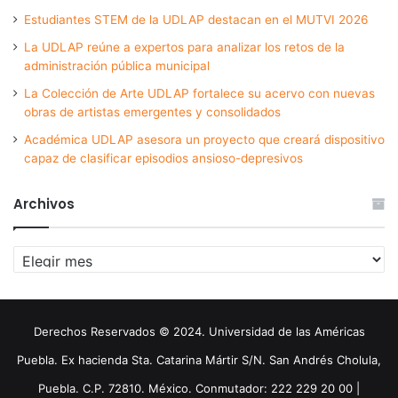
Estudiantes STEM de la UDLAP destacan en el MUTVI 2026
La UDLAP reúne a expertos para analizar los retos de la
administración pública municipal
La Colección de Arte UDLAP fortalece su acervo con nuevas
obras de artistas emergentes y consolidados
Académica UDLAP asesora un proyecto que creará dispositivo
capaz de clasificar episodios ansioso-depresivos
Archivos
Archivos
Derechos Reservados © 2024. Universidad de las Américas
Puebla. Ex hacienda Sta. Catarina Mártir S/N. San Andrés Cholula,
Puebla. C.P. 72810. México. Conmutador: 222 229 20 00 |