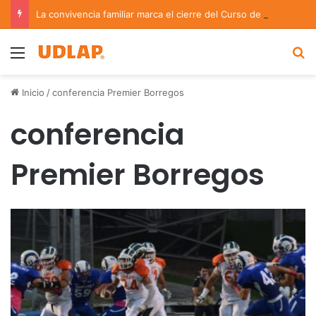
La convivencia familiar marca el cierre del Curso de Verano de Escuelas Aztecas
Menu
B
Inicio
/
conferencia Premier Borregos
conferencia
Premier Borregos