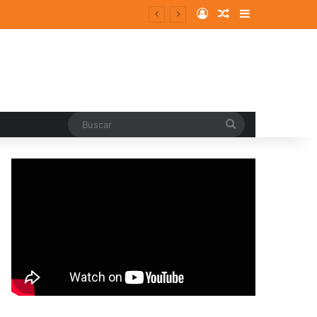
Log In
Random Article
Sidebar
Buscar