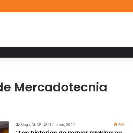
a familiar marca el cierre del Curso de Verano de Escuelas Aztecas
de Mercadotecnia
Blog UDLAP
21 febrero, 2020
756
“Las historias de mayor ranking no