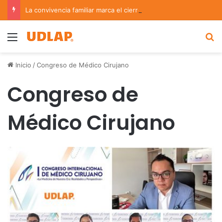
La convivencia familiar marca el cierre del Curso de Verano de Escuelas Aztecas
Menu
B
Inicio
/
Congreso de Médico Cirujano
Congreso de
Médico Cirujano