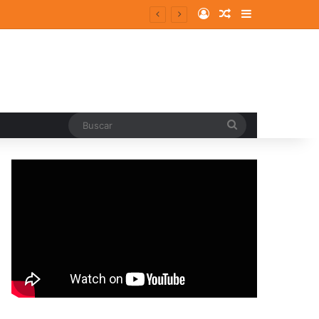
Log In
Random Article
Sidebar
Buscar