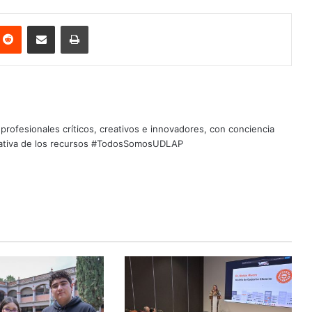
nterest
Reddit
Share via Email
Print
profesionales críticos, creativos e innovadores, con conciencia
quitativa de los recursos #TodosSomosUDLAP