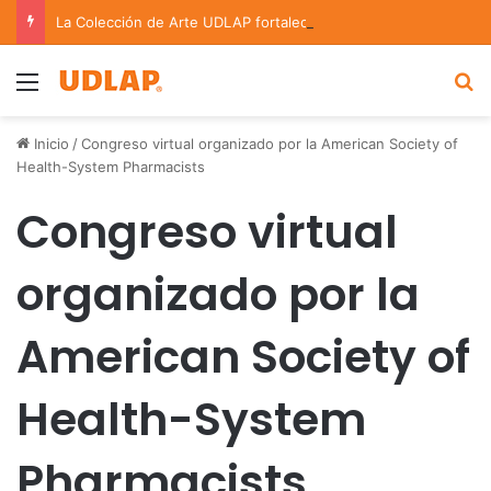
La Colección de Arte UDLAP fortalece su acervo con nuevas obras de artistas emergentes y consolidados
Menu
B
Inicio
/
Congreso virtual organizado por la American Society of
Health-System Pharmacists
Congreso virtual
organizado por la
American Society of
Health-System
Pharmacists