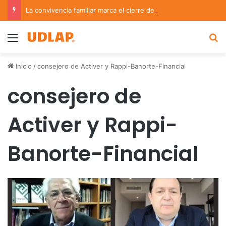
La convivencia familiar marca el cierre del Curso de Verano de Escuelas Aztecas
Menu
B
Inicio
/
consejero de Activer y Rappi-Banorte-Financial
consejero de
Activer y Rappi-
Banorte-Financial