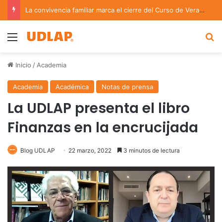
La convivencia familiar marca el cierre del Curso de Verano de Escuelas Aztecas
Menu
B
Inicio
/
Academia
Academia
Académica
Notas de prensa
La UDLAP presenta el libro
Finanzas en la encrucijada
Blog UDLAP
22 marzo, 2022
3 minutos de lectura