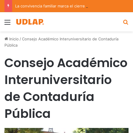
La convivencia familiar marca el cierre del Curso de Verano de Escuelas Aztecas
Menu
B
Inicio
/
Consejo Académico Interuniversitario de Contaduría
Pública
Consejo Académico
Interuniversitario
de Contaduría
Pública