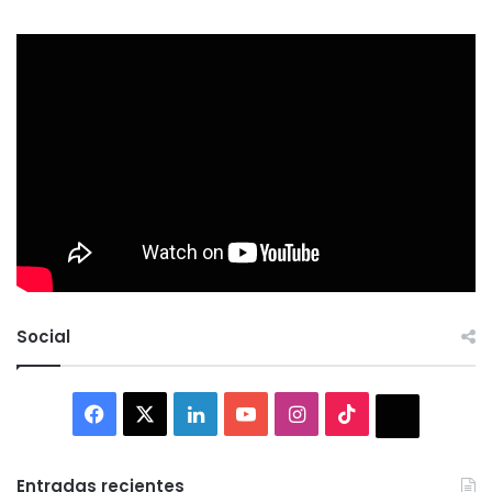
Social
Facebook
X
LinkedIn
YouTube
Instagram
TikTok
Thread
Entradas recientes