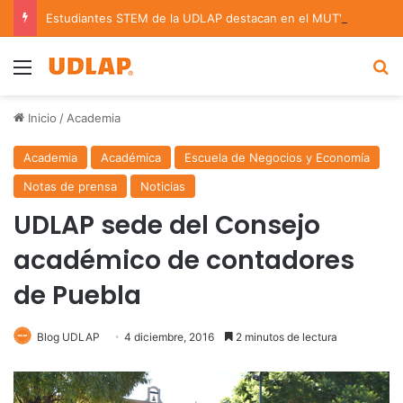
Estudiantes STEM de la UDLAP destacan en el MUTVI 2026
Menu
B
Inicio
/
Academia
Academia
Académica
Escuela de Negocios y Economía
Notas de prensa
Noticias
UDLAP sede del Consejo
académico de contadores
de Puebla
Blog UDLAP
4 diciembre, 2016
2 minutos de lectura