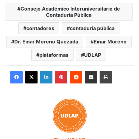
Consejo Académico Interuniversitario de
Contaduría Pública
contadores
contaduría pública
Dr. Einar Moreno Quezada
Einar Moreno
plataformas
UDLAP
LinkedIn
Pinterest
Reddit
Share via Email
Print