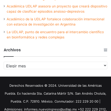
Académica UDLAP asesora un proyecto que creará dispositivo
capaz de clasificar episodios ansioso-depresivos
Académico de la UDLAP fortalece colaboración internacional
con estancia de investigación en Argentina
La UDLAP, punto de encuentro para el intercambio científico
en bioinformática y redes complejas
Archivos
Archivos
Derechos Reservados © 2024. Universidad de las Américas
Puebla. Ex hacienda Sta. Catarina Mártir S/N. San Andrés Cholula,
Puebla. C.P. 72810. México. Conmutador: 222 229 20 00 |
Admisiones: informes.nuevoingreso@udlap.mx +52 222 229 2112,