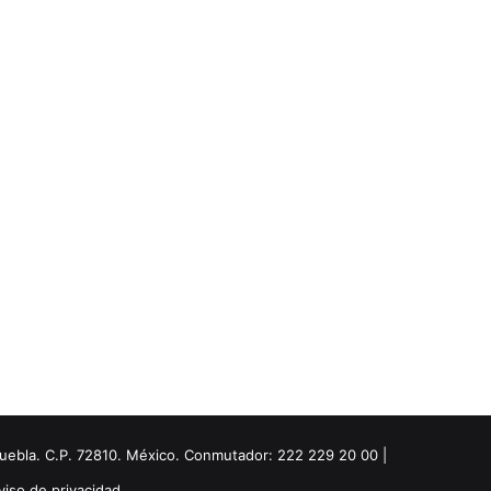
Puebla. C.P. 72810. México. Conmutador: 222 229 20 00 |
viso de privacidad