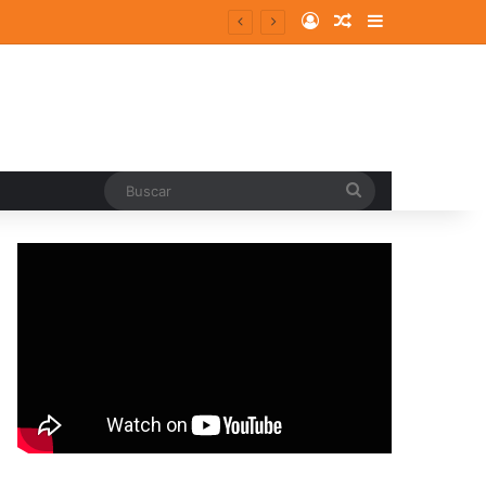
Log In
Random Article
Sidebar
Buscar