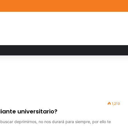
ia familiar marca el cierre del Curso de Verano de Escuelas Aztecas
1,219
ante universitario?
buscar deprimirnos, no nos durará para siempre, por ello te