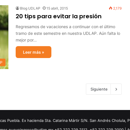
Blog UDLAP
15 abril, 2015
2,179
20 tips para evitar la presión
Regresamos de vacaciones a continuar con el último
tramo de este semestre en nuestra UDLAP. Aún falta lo
mejor por…
Leer más »
AP
Siguiente
s Puebla. Ex hacienda Sta. Catarina Mártir S/N. San Andrés Cholula, 
ormes.nuevoingreso@udlap.mx +52 222 229 2112, +52 222 229 2000 |
A