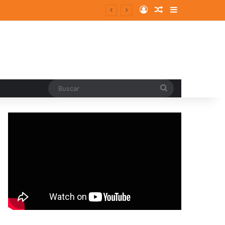
Log In
Random Article
Sidebar
pal
Buscar