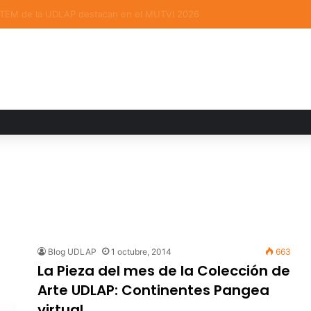
e a expertos para analizar los retos de la administración pública munici
Blog UDLAP
1 octubre, 2014
663
La Pieza del mes de la Colección de
Arte UDLAP: Continentes Pangea
virtual