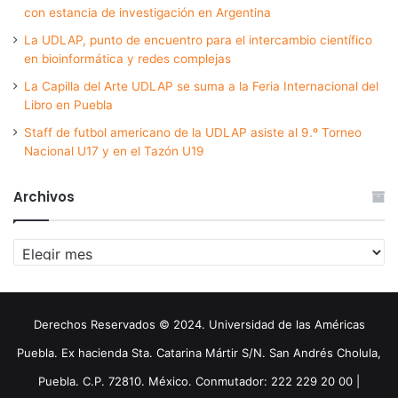
con estancia de investigación en Argentina
La UDLAP, punto de encuentro para el intercambio científico
en bioinformática y redes complejas
La Capilla del Arte UDLAP se suma a la Feria Internacional del
Libro en Puebla
Staff de futbol americano de la UDLAP asiste al 9.º Torneo
Nacional U17 y en el Tazón U19
Archivos
Archivos
Derechos Reservados © 2024. Universidad de las Américas
Puebla. Ex hacienda Sta. Catarina Mártir S/N. San Andrés Cholula,
Puebla. C.P. 72810. México. Conmutador: 222 229 20 00 |