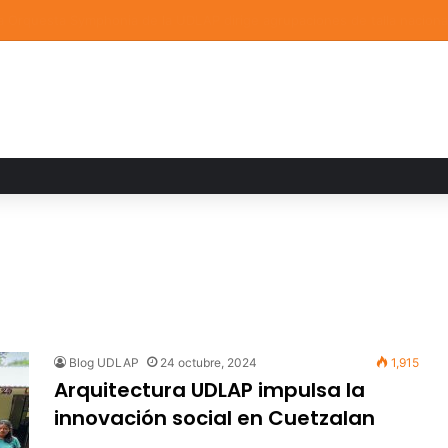
a familiar marca el cierre del Curso de Verano de Escuelas Aztecas
Blog UDLAP
24 octubre, 2024
1,915
Arquitectura UDLAP impulsa la
innovación social en Cuetzalan