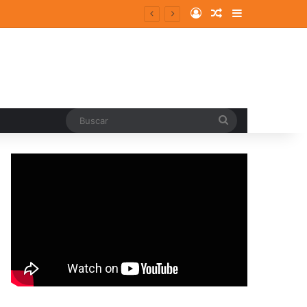
Log In
Random Article
Sidebar
entes y consolidados
Buscar