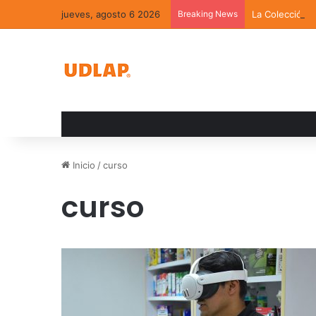
jueves, agosto 6 2026
Breaking News
La Colección 
Inicio
/
curso
curso