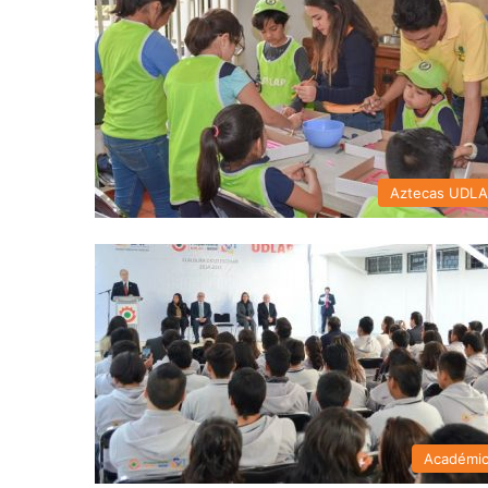
Aztecas UDL
Académi