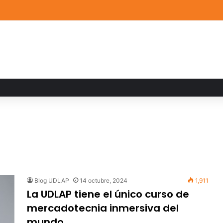
de Arte UDLAP fortalece su acervo con nuevas obras de artistas emerg
Blog UDLAP
14 octubre, 2024
1,911
La UDLAP tiene el único curso de
mercadotecnia inmersiva del
mundo