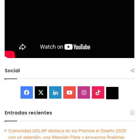
Social
Facebook
X
LinkedIn
YouTube
Instagram
TikTok
Thread
Entradas recientes
Comunidad UDLAP destaca en los Premios a! Diseño 2025
con un galardón, una Mención Plata y proyectos finalistas