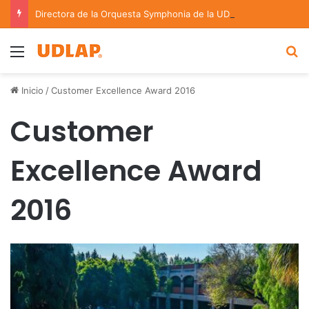
Directora de la Orquesta Symphonia de la UDLAP dirige agrupaciones de talla nacional e internacional
Menu
B
Inicio
/
Customer Excellence Award 2016
Customer
Excellence Award
2016