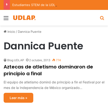
Estudiantes STEM de la UDLAP destacan en el MUTVI 2026
Menu
B
Inicio
/
Dannica Puente
Dannica Puente
Blog UDLAP
2 octubre, 2013
774
Aztecas de atletismo dominaron de
principio a final
El equipo de atletismo dominó de principio a fin el Festival por el
mes de la Independencia de México organizado…
Leer más »