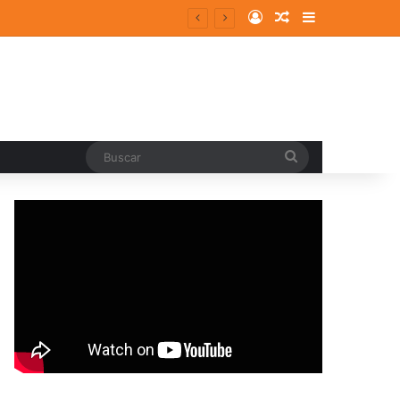
Log In
Random Article
Sidebar
Buscar