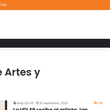
STEM de la UDLAP destacan en el MUTVI 2026
 Artes y
Blog UDLAP
20 septiembre, 2020
768
La UDLAP recibe al artista Jan