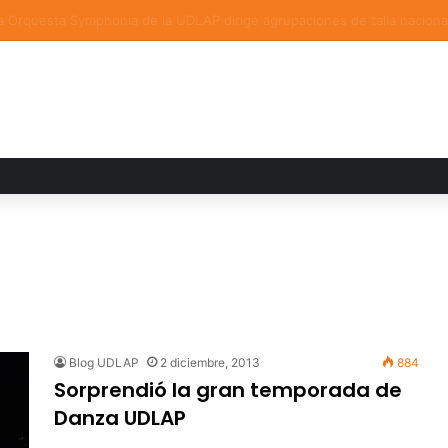
a familiar marca el cierre del Curso de Verano de Escuelas Aztecas
Blog UDLAP
2 diciembre, 2013
884
Sorprendió la gran temporada de
Danza UDLAP