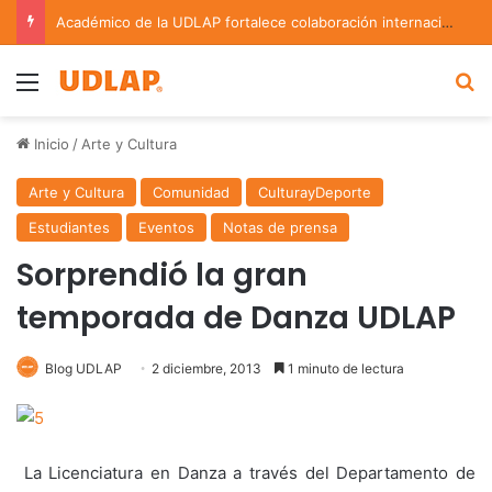
Académico de la UDLAP fortalece colaboración internacional con estancia de investigación en Argentina
Menu
B
Inicio
/
Arte y Cultura
Arte y Cultura
Comunidad
CulturayDeporte
Estudiantes
Eventos
Notas de prensa
Sorprendió la gran
temporada de Danza UDLAP
Blog UDLAP
2 diciembre, 2013
1 minuto de lectura
La Licenciatura en Danza a través del Departamento de