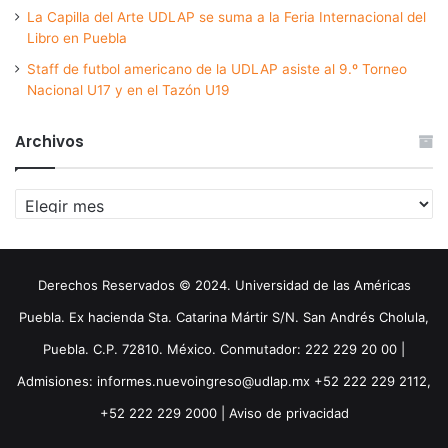
La Capilla del Arte UDLAP se suma a la Feria Internacional del
Libro en Puebla
Staff de futbol americano de la UDLAP asiste al 9.º Torneo
Nacional U17 y en el Tazón U19
Archivos
Archivos
Derechos Reservados © 2024. Universidad de las Américas
Puebla. Ex hacienda Sta. Catarina Mártir S/N. San Andrés Cholula,
Puebla. C.P. 72810. México. Conmutador: 222 229 20 00 |
Admisiones: informes.nuevoingreso@udlap.mx +52 222 229 2112,
+52 222 229 2000 |
Aviso de privacidad