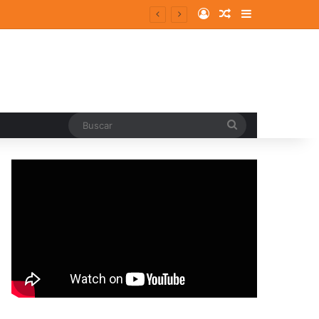
Log In
Random Article
Sidebar
entes y consolidados
Buscar