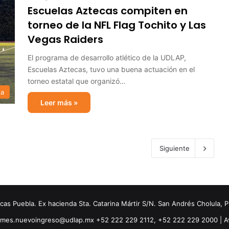
Escuelas Aztecas compiten en
torneo de la NFL Flag Tochito y Las
Vegas Raiders
El programa de desarrollo atlético de la UDLAP,
Escuelas Aztecas, tuvo una buena actuación en el
torneo estatal que organizó…
sa
Leer más »
Siguiente
s Puebla. Ex hacienda Sta. Catarina Mártir S/N. San Andrés Cholula, 
ormes.nuevoingreso@udlap.mx +52 222 229 2112, +52 222 229 2000 |
A