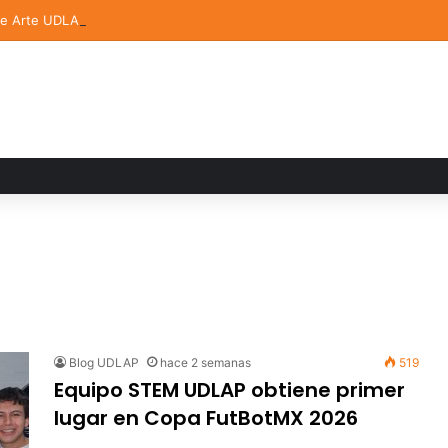
de Arte UDLAP fortalece su acervo con nuevas obras de artistas emerg
Blog UDLAP
hace 2 semanas
519
Equipo STEM UDLAP obtiene primer
lugar en Copa FutBotMX 2026