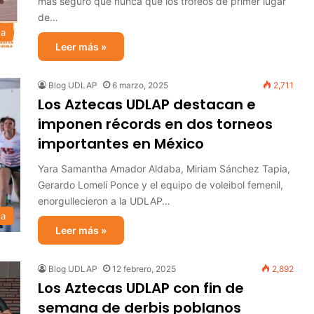
más seguro que nunca que los trofeos de primer lugar
de…
sa
Leer más »
Blog UDLAP
6 marzo, 2025
2,711
Los Aztecas UDLAP destacan e
imponen récords en dos torneos
importantes en México
Yara Samantha Amador Aldaba, Miriam Sánchez Tapia,
Gerardo Lomelí Ponce y el equipo de voleibol femenil,
enorgullecieron a la UDLAP…
sa
Leer más »
Blog UDLAP
12 febrero, 2025
2,892
Los Aztecas UDLAP con fin de
semana de derbis poblanos