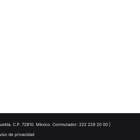
Puebla. C.P. 72810. México. Conmutador: 222 229 20 00 |
viso de privacidad