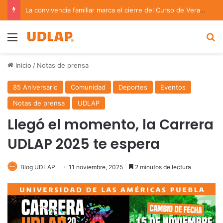
La convivencia familiar marca el cierre del Curso de Verano de Escuelas Aztecas
Menu
B
Inicio
/
Notas de prensa
85 Aniversario
Comunidad
Deportes
Eventos
Notas de prensa
UDLAP
Llegó el momento, la Carrera
UDLAP 2025 te espera
Blog UDLAP
11 noviembre, 2025
2 minutos de lectura