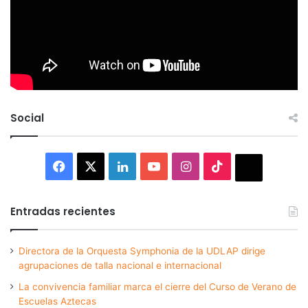
Social
Facebook
X
LinkedIn
YouTube
Instagram
TikTok
Thread
Entradas recientes
Directora de la Orquesta Symphonia de la UDLAP dirige
agrupaciones de talla nacional e internacional
La convivencia familiar marca el cierre del Curso de Verano de
Escuelas Aztecas