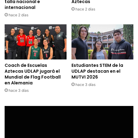
talla nacional e
Aztecas
internacional
hace 2 días
hace 2 días
Coach de Escuelas
Estudiantes STEM de la
Aztecas UDLAP jugará el
UDLAP destacan en el
Mundial de Flag Football
MUTVI 2026
en Alemania
hace 3 días
hace 3 días