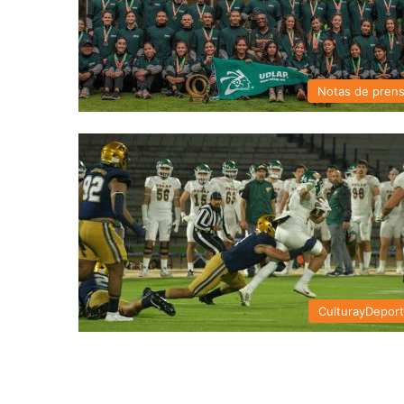
Notas de pren
CulturayDepor