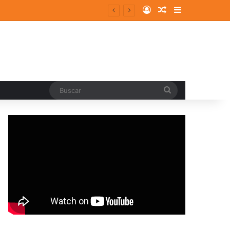
Log In
Random Article
Sidebar
Buscar