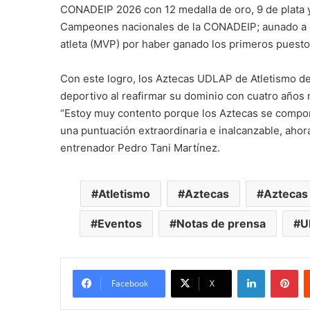
CONADEIP 2026 con 12 medalla de oro, 9 de plata y 
Campeones nacionales de la CONADEIP; aunado a q
atleta (MVP) por haber ganado los primeros puestos
Con este logro, los Aztecas UDLAP de Atletismo d
deportivo al reafirmar su dominio con cuatro años 
“Estoy muy contento porque los Aztecas se comporta
una puntuación extraordinaria e inalcanzable, aho
entrenador Pedro Tani Martínez.
Atletismo
Aztecas
Aztecas
Eventos
Notas de prensa
U
LinkedIn
Pi
Facebook
X