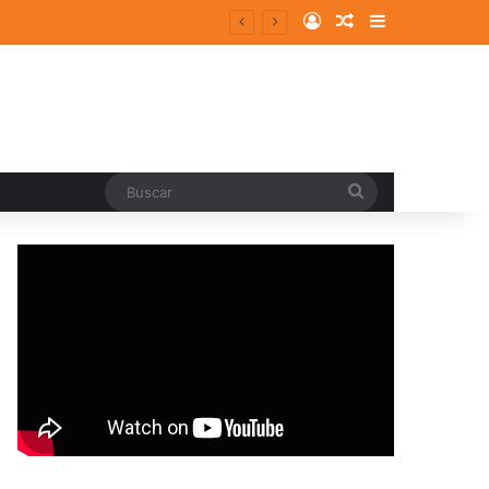
Log In
Random Article
Sidebar
Buscar