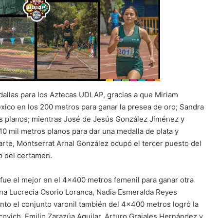
llas para los Aztecas UDLAP, gracias a que Miriam
éxico en los 200 metros para ganar la presea de oro; Sandra
os planos; mientras José de Jesús González Jiménez y
10 mil metros planos para dar una medalla de plata y
arte, Montserrat Arnal González ocupó el tercer puesto del
o del certamen.
a fue el mejor en el 4×400 metros femenil para ganar otra
nna Lucrecia Osorio Loranca, Nadia Esmeralda Reyes
anto el conjunto varonil también del 4×400 metros logró la
covich, Emilio Zarazúa Aguilar, Arturo Grajales Hernández y