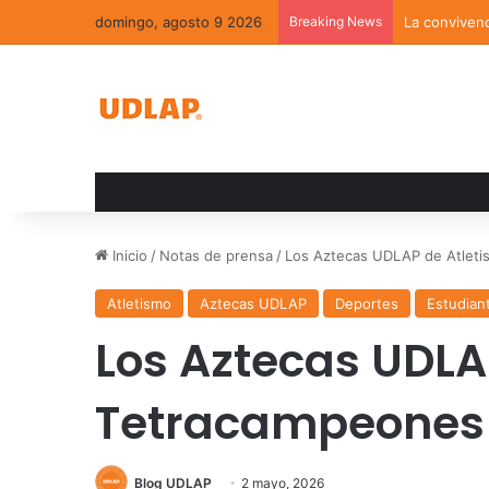
domingo, agosto 9 2026
Breaking News
La convivenc
Inicio
/
Notas de prensa
/
Los Aztecas UDLAP de Atlet
Atletismo
Aztecas UDLAP
Deportes
Estudian
Los Aztecas UDLA
Tetracampeones 
Blog UDLAP
2 mayo, 2026