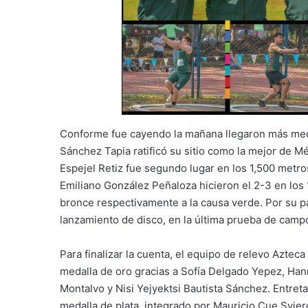
Conforme fue cayendo la mañana llegaron más meda
Sánchez Tapia ratificó su sitio como la mejor de M
Espejel Retiz fue segundo lugar en los 1,500 metr
Emiliano González Peñaloza hicieron el 2-3 en los 
bronce respectivamente a la causa verde. Por su p
lanzamiento de disco, en la última prueba de camp
Para finalizar la cuenta, el equipo de relevo Aztec
medalla de oro gracias a Sofía Delgado Yepez, Ha
Montalvo y Nisi Yejyektsi Bautista Sánchez. Entret
medalla de plata, integrado por Mauricio Cue Svier