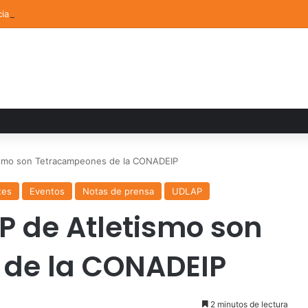
ia familiar marca el cierre del Curso de Verano de Escuelas Aztecas
ismo son Tetracampeones de la CONADEIP
tes
Eventos
Notas de prensa
UDLAP
P de Atletismo son
de la CONADEIP
2 minutos de lectura