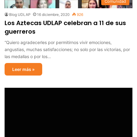
Comunidad
Blog UDLAP
16 diciembre, 2020
926
Los Aztecas UDLAP celebran a 11 de sus
guerreros
“Quiero agradecerles por permitirnos vivir emociones,
angustias, muchas satisfacciones; no solo por las victorias, por
las medallas o por los…
Leer más »