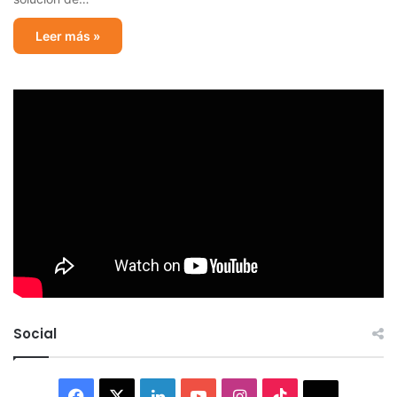
Leer más »
Social
Facebook
X
LinkedIn
YouTube
Instagram
TikTok
Thread