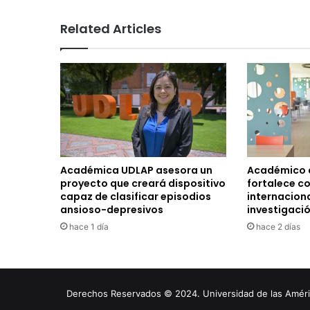
Related Articles
Académica UDLAP asesora un
Académico 
proyecto que creará dispositivo
fortalece c
capaz de clasificar episodios
internacion
ansioso-depresivos
investigaci
hace 1 día
hace 2 días
Derechos Reservados © 2024. Universidad de las América