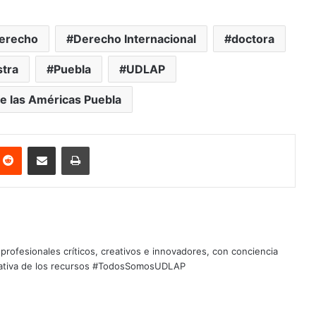
erecho
Derecho Internacional
doctora
tra
Puebla
UDLAP
e las Américas Puebla
nterest
Reddit
Share via Email
Print
profesionales críticos, creativos e innovadores, con conciencia
quitativa de los recursos #TodosSomosUDLAP