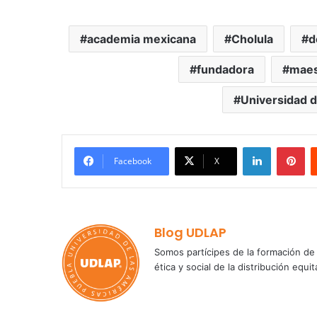
academia mexicana
Cholula
d
fundadora
maes
Universidad d
LinkedIn
Pi
Facebook
X
Blog UDLAP
Somos partícipes de la formación de 
ética y social de la distribución e