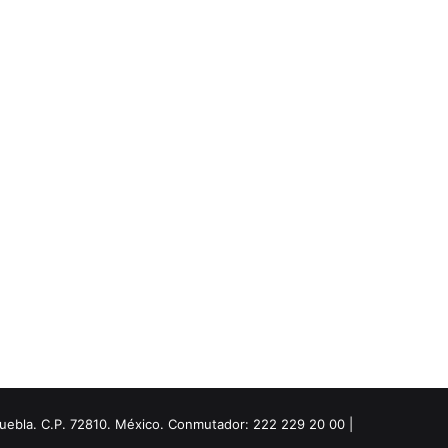
Puebla. C.P. 72810. México. Conmutador: 222 229 20 00 |