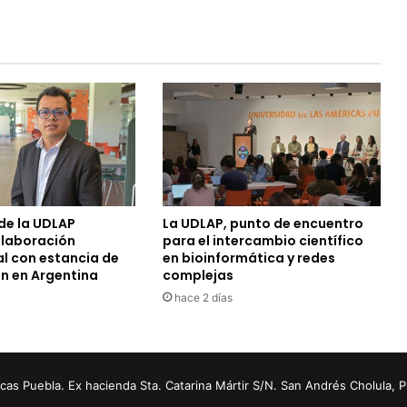
de la UDLAP
La UDLAP, punto de encuentro
olaboración
para el intercambio científico
al con estancia de
en bioinformática y redes
ón en Argentina
complejas
hace 2 días
s Puebla. Ex hacienda Sta. Catarina Mártir S/N. San Andrés Cholula, 