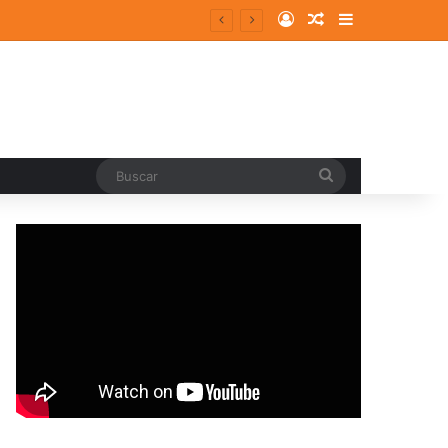
Log In
Random Article
Sidebar
 en España
Buscar