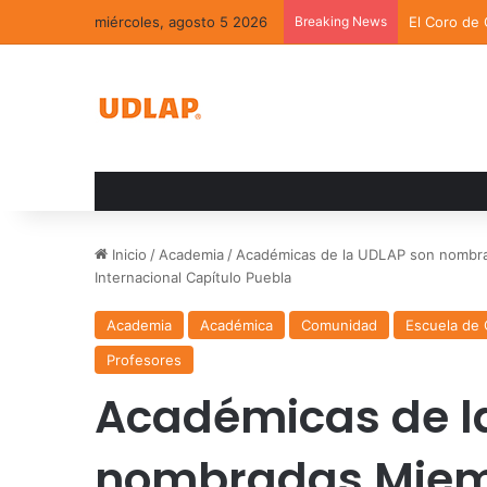
miércoles, agosto 5 2026
Breaking News
El Coro de
Inicio
/
Academia
/
Académicas de la UDLAP son nombr
Internacional Capítulo Puebla
Academia
Académica
Comunidad
Escuela de 
Profesores
Académicas de l
nombradas Miemb