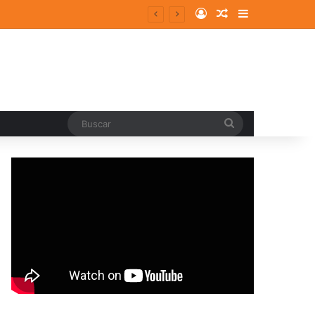
Log In
Random Article
Sidebar
Buscar